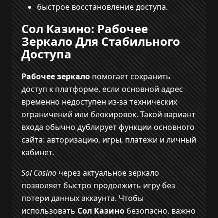
быстрое восстановление доступа.
Сол Казино: Рабочее
Зеркало Для Стабильного
Доступа
Рабочее зеркало
помогает сохранить
доступ к платформе, если основной адрес
временно недоступен из-за технических
ограничений или блокировок. Такой вариант
входа обычно дублирует функции основного
сайта: авторизацию, игры, платежи и личный
кабинет.
Sol Casino
через актуальное зеркало
позволяет быстро продолжить игру без
потери данных аккаунта. Чтобы
использовать
Сол Казино
безопасно, важно