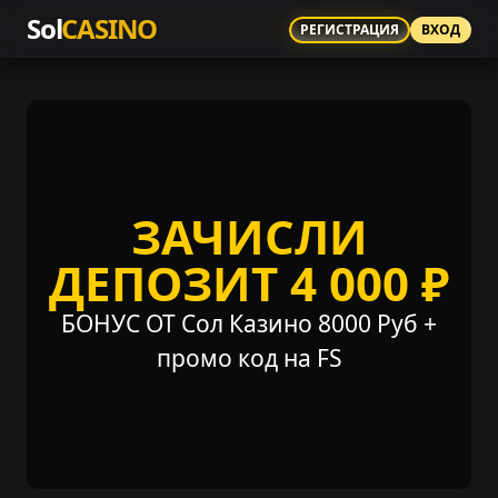
Sol
CASINO
РЕГИСТРАЦИЯ
ВХОД
ЗАЧИСЛИ
ДЕПОЗИТ 4 000 ₽
БОНУС ОТ Сол Казино 8000 Руб +
промо код на FS