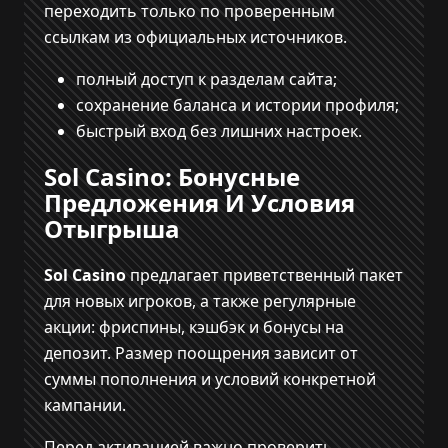
переходить только по проверенным
ссылкам из официальных источников.
полный доступ к разделам сайта;
сохранение баланса и истории профиля;
быстрый вход без лишних настроек.
Sol Casino: Бонусные
Предложения И Условия
Отыгрыша
Sol Casino
предлагает приветственный пакет
для новых игроков, а также регулярные
акции: фриспины, кэшбэк и бонусы на
депозит. Размер поощрения зависит от
суммы пополнения и условий конкретной
кампании.
Перед активацией важно проверить