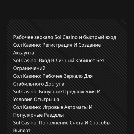
Рабочее зеркало Sol Casino и быстрый вход
Сол Казино: Регистрация И Создание
Аккаунта
Sol Casino: Вход В Личный Кабинет Без
Ограничений
Сол Казино: Рабочее Зеркало Для
Стабильного Доступа
Sol Casino: Бонусные Предложения И
Условия Отыгрыша
Сол Казино: Игровые Автоматы И
Популярные Разделы
Sol Casino: Пополнение Счета И Способы
Выплат