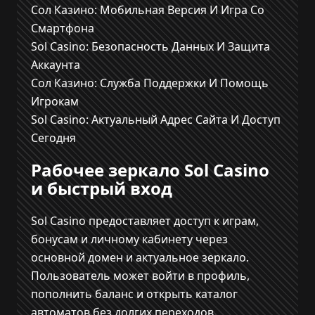
Сол Казино: Мобильная Версия И Игра Со
Смартфона
Sol Casino: Безопасность Данных И Защита
Аккаунта
Сол Казино: Служба Поддержки И Помощь
Игрокам
Sol Casino: Актуальный Адрес Сайта И Доступ
Сегодня
Рабочее зеркало Sol Casino
и быстрый вход
Sol Casino предоставляет доступ к играм,
бонусам и личному кабинету через
основной домен и актуальное зеркало.
Пользователь может войти в профиль,
пополнить баланс и открыть каталог
автоматов без долгих переходов.