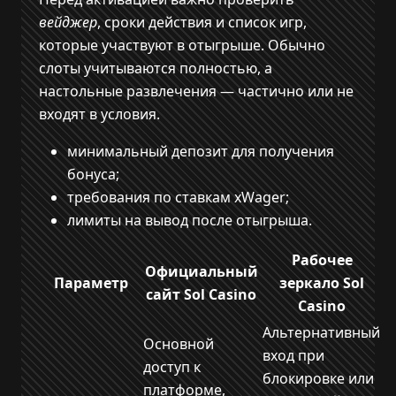
вейджер
, сроки действия и список игр,
которые участвуют в отыгрыше. Обычно
слоты учитываются полностью, а
настольные развлечения — частично или не
входят в условия.
минимальный депозит для получения
бонуса;
требования по ставкам xWager;
лимиты на вывод после отыгрыша.
Рабочее
Официальный
Параметр
зеркало Sol
сайт Sol Casino
Casino
Альтернативный
Основной
вход при
доступ к
блокировке или
платформе,