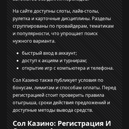
На сайте доступны слоты, лайв-столы,
рулетка и карточные дисциплины. Разделы
сгруппированы по провайдерам, тематикам
и популярности, что упрощает поиск
нужного варианта.
быстрый вход в аккаунт;
доступ к акциям и турнирам;
открытие игр с компьютера и телефона.
Сол Казино также публикует условия по
бонусам, лимитам и способам оплаты. Перед
регистрацией стоит проверить правила
отыгрыша, сроки действия предложений и
доступные методы вывода средств.
Сол Казино: Регистрация И