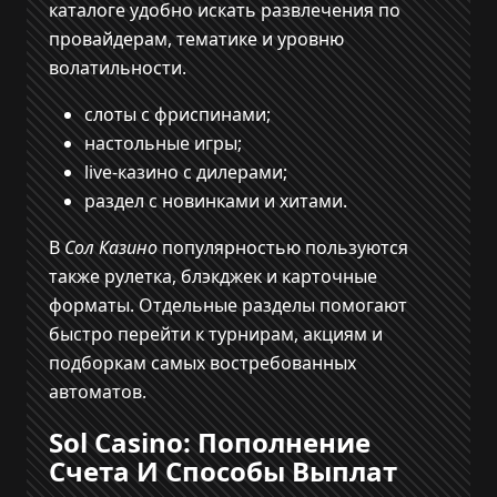
каталоге удобно искать развлечения по
провайдерам, тематике и уровню
волатильности.
слоты с фриспинами;
настольные игры;
live-казино с дилерами;
раздел с новинками и хитами.
В
Сол Казино
популярностью пользуются
также рулетка, блэкджек и карточные
форматы. Отдельные разделы помогают
быстро перейти к турнирам, акциям и
подборкам самых востребованных
автоматов.
Sol Casino: Пополнение
Счета И Способы Выплат