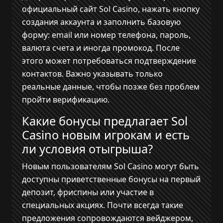
официальный сайт Sol Casino, нажать кнопку
создания аккаунта и заполнить базовую
форму: email или номер телефона, пароль,
валюта счета и иногда промокод. После
этого может потребоваться подтверждение
контактов. Важно указывать только
реальные данные, чтобы позже без проблем
пройти верификацию.
Какие бонусы предлагает Sol
Casino новым игрокам и есть
ли условия отыгрыша?
Новым пользователям Sol Casino могут быть
доступны приветственные бонусы на первый
депозит, фриспины или участие в
специальных акциях. Почти всегда такие
предложения сопровождаются вейджером,