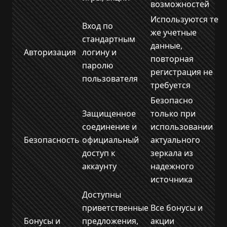
возможностей
Используются те
Вход по
же учетные
стандартным
данные,
Авторизация
логину и
повторная
паролю
регистрация не
пользователя
требуется
Безопасно
Защищенное
только при
соединение и
использовании
Безопасность
официальный
актуального
доступ к
зеркала из
аккаунту
надежного
источника
Доступны
приветственные
Все бонусы и
Бонусы и
предложения,
акции